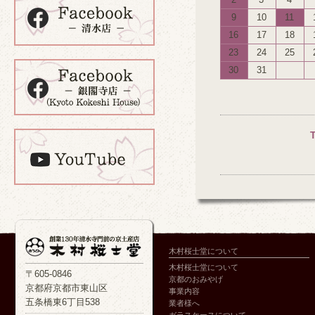
9
10
11
16
17
18
23
24
25
30
31
木村桜士堂について
木村桜士堂について
〒605-0846
京都のおみやげ
京都府京都市東山区
事業内容
五条橋東6丁目538
業者様へ