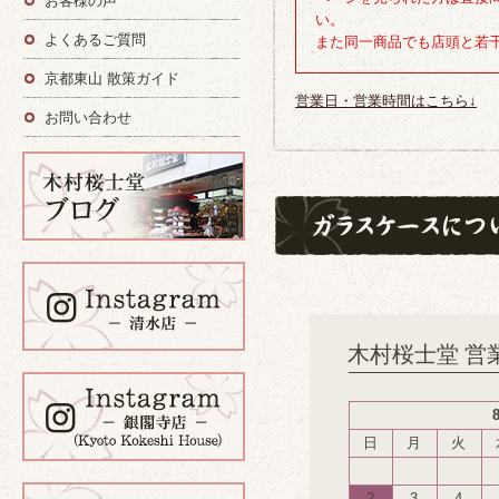
お客様の声
い。
よくあるご質問
また同一商品でも店頭と若
京都東山 散策ガイド
営業日・営業時間はこちら↓
お問い合わせ
木村桜士堂 営
日
月
火
2
3
4