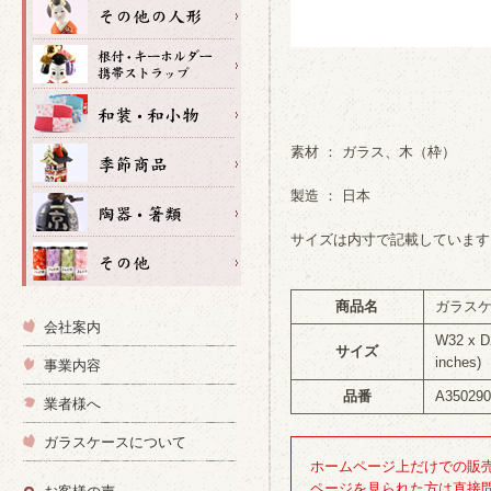
素材 ： ガラス、木（枠）
製造 ： 日本
サイズは内寸で記載しています
商品名
ガラスケ
会社案内
W32 x D
サイズ
inches)
事業内容
品番
A350290
業者様へ
ガラスケースについて
ホームページ上だけでの販
ページを見られた方は直接