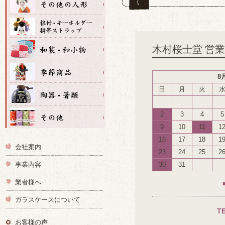
木村桜士堂 営
8
日
月
火
2
3
4
5
9
10
11
1
16
17
18
1
会社案内
23
24
25
2
事業内容
30
31
業者様へ
ガラスケースについて
T
お客様の声