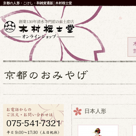
京都の人形・こけし・和雑貨通販│木村桜士堂
日本人形