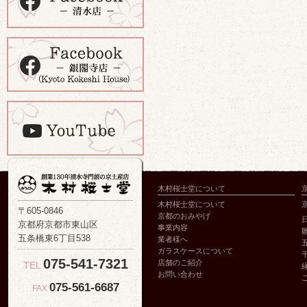
木村桜士堂について
木村桜士堂について
〒605-0846
京都のおみやげ
京都府京都市東山区
事業内容
五条橋東6丁目538
業者様へ
ガラスケースについて
075-541-7321
店舗のご紹介
TEL
お問い合わせ
075-561-6687
FAX