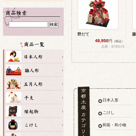
野だて
藤
48,950
円
（税込）
品番：B780176
日本人形
こけし
和装・和小物