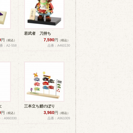
若武者 刀持ち
0
7,590
円
円
（税込）
（税込）
番：A2-558
品番：A460130
大
三本立ち鯉のぼり
0
3,960
円
円
（税込）
（税込）
：A960330
品番：A961009