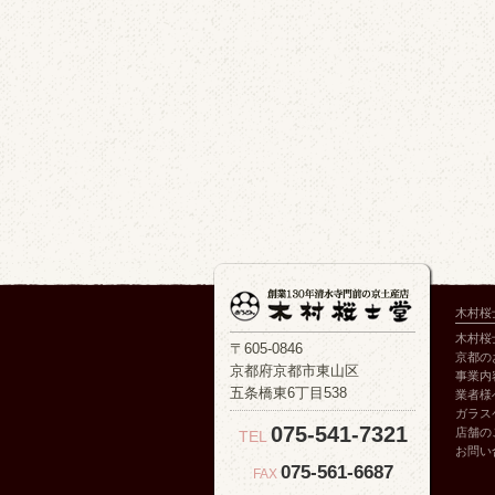
木村桜
木村桜
〒605-0846
京都の
京都府京都市東山区
事業内
五条橋東6丁目538
業者様
ガラス
075-541-7321
店舗の
TEL
お問い
075-561-6687
FAX