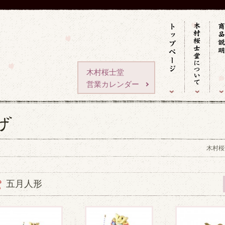
木村桜士堂
営業カレンダー
木村桜
五月人形