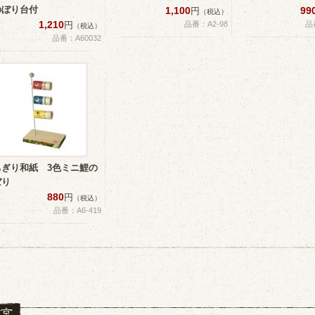
のぼり台付
1,100
99
円
（税込）
1,210
円
品番：A2-98
品
（税込）
品番：A60032
ちぎり和紙 3色ミニ鯉の
ぼり
880
円
（税込）
品番：A6-419