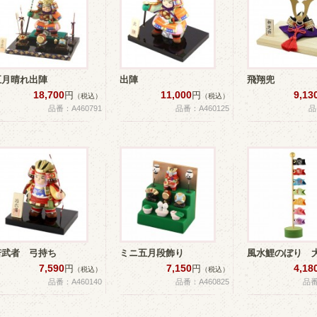
五月晴れ出陣
出陣
飛翔兜
18,700
11,000
9,13
円
円
（税込）
（税込）
品番：A460791
品番：A460125
品
若武者 弓持ち
ミニ五月段飾り
風水鯉のぼり 
7,590
7,150
4,18
円
円
（税込）
（税込）
品番：A460140
品番：A460825
品番