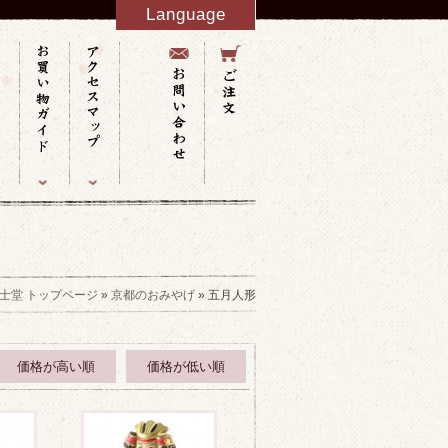
Language
English
French
Italy
Spanish
Germany
Chinese
Russian
Taiwanese
Korean
士堂 トップページ
»
京都のおみやげ
» 五月人形
価格が高い順
価格が低い順