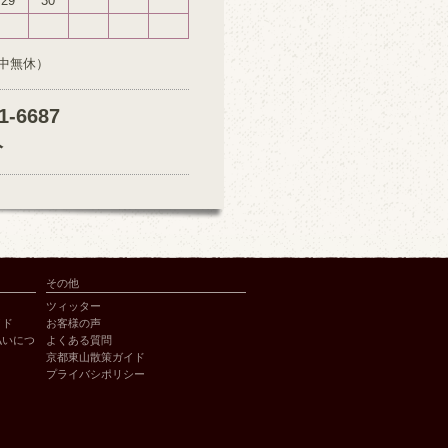
29
30
中無休）
1-6687
分
その他
ツィッター
イド
お客様の声
払いにつ
よくある質問
京都東山散策ガイド
プライバシポリシー