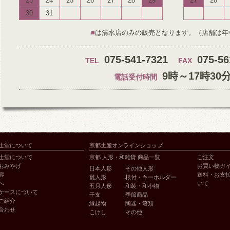
23
24
25
26
27
28
29
27
28
30
31
■
は清水店のみの販売となります。（店舗は年
075-541-7321
075-56
TEL
FAX
9時～17時30
電話受付時間
士堂について
京都土産オンラインショップ
士堂について
京都 人形・和雑貨 商品一覧
ご注文
おみやげ
お買い物ガ
日本人形
その他人形
容
送料・お支
雛人形
根付・キーホルダー
へ
いて
五月人形
和装・和小物
ケースについて
干支
季節商品
ご紹介
縁起物
陶器・箸類
合わせ
こけし
その他