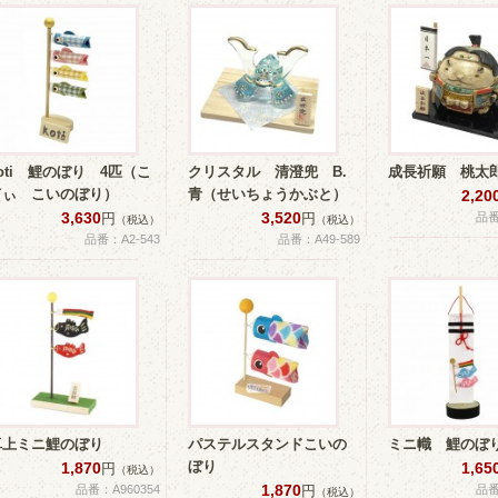
oti 鯉のぼり 4匹（こ
クリスタル 清澄兜 B.
成長祈願 桃太
てぃ こいのぼり）
青（せいちょうかぶと）
2,20
3,630
3,520
円
円
品番
（税込）
（税込）
品番：A2-543
品番：A49-589
卓上ミニ鯉のぼり
パステルスタンドこいの
ミニ幟 鯉のぼ
ぼり
1,870
1,65
円
（税込）
1,870
品番：A960354
円
品番
（税込）