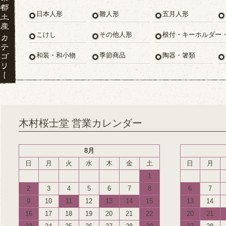
日本人形
雛人形
五月人形
こけし
その他人形
根付・キーホルダー
和装・和小物
季節商品
陶器・箸類
木村桜士堂 営業カレンダー
8月
日
月
火
水
木
金
土
日
月
1
2
3
4
5
6
7
8
6
7
9
10
11
12
13
14
15
13
14
16
17
18
19
20
21
22
20
21