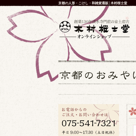
京都の人形・こけし・和雑貨通販│木村桜士堂