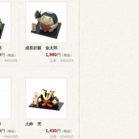
郎
成長祈願 金太郎
0
1,980
円
円
（税込）
（税込）
：A961045
品番：A961043
り
土鈴 兜
0
1,430
円
円
（税込）
（税込）
：A961006
品番：A240024