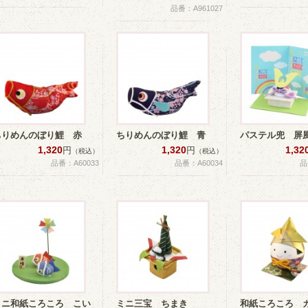
品番：A961027
ちりめんのぼり鯉 赤
ちりめんのぼり鯉 青
パステル兜 屏
1,320
1,320
1,32
円
円
（税込）
（税込）
品番：A60033
品番：A60034
品
ミニ和紙ころころ こい
ミニ三宝 ちまき
和紙ころころ 