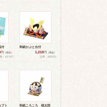
風付
和紙かぶと台付
0
1,210
円
円
（税込）
（税込）
番：A2-507
品番：A60031
カブト
和紙ころころ 桃太郎