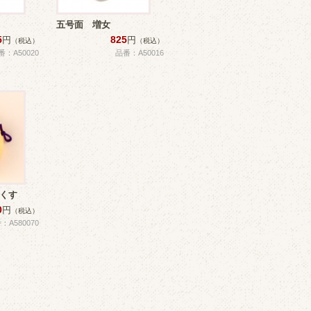
五号面 増女
5
825
円
円
（税込）
（税込）
番：A50020
品番：A50016
とくす
0
円
（税込）
：A580070