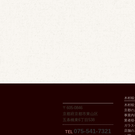
木村桜
木村桜
〒605-0846
京都の
京都府京都市東山区
事業内
五条橋東6丁目538
業者様
ガラス
075-541-7321
店舗の
TEL