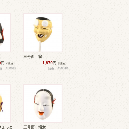
三号面 翁
0
1,870
円
円
（税込）
（税込）
番：A50012
品番：A50010
ひょっと
三号面 増女