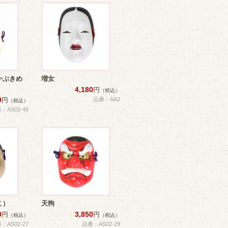
かぶきめ
増女
4,180
円
（税込）
0
円
品番：AA2
（税込）
：AS02-49
こ）
天狗
0
3,850
円
円
（税込）
（税込）
：AS02-27
品番：AS02-29