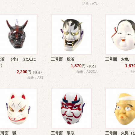
品番：A7L
般若 （小）（はんに
三号面 般若
三号面 お亀
ゃ）
1,870
1,87
円
（税込）
2,200
円
品番：A50014
品
（税込）
品番：A7S
三号面 狐
三号面 隈取
三号面 火男（