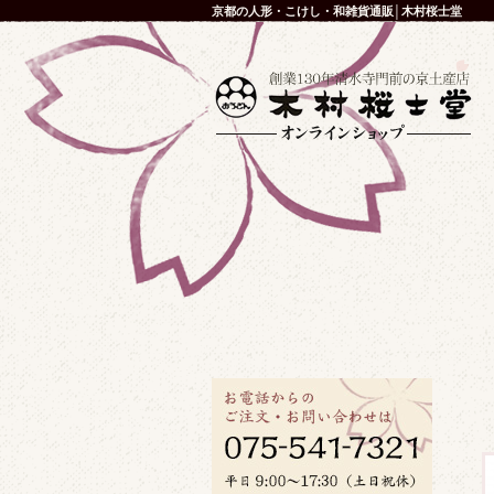
京都の人形・こけし・和雑貨通販│木村桜士堂