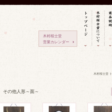
木村桜士堂
営業カレンダー
木村桜士堂 
その他人形～面～