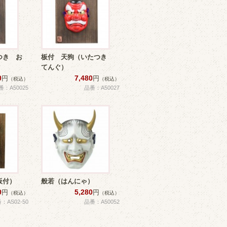
つき お
板付 天狗（いたつき
てんぐ）
0
7,480
円
円
（税込）
（税込）
番：A50025
品番：A50027
板付）
般若（はんにゃ）
0
5,280
円
円
（税込）
（税込）
：AS02-50
品番：A50052