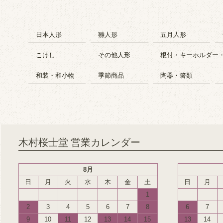
日本人形
雛人形
五月人形
こけし
その他人形
根付・キーホルダー
和装・和小物
季節商品
陶器・箸類
木村桜士堂 営業カレンダー
8月
日
月
火
水
木
金
土
日
月
1
2
3
4
5
6
7
8
6
7
9
10
11
12
13
14
15
13
14