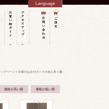
Language
English
French
Italy
Spanish
Germany
Chinese
Russian
Taiwanese
Korean
トップページ
»
京都のおみやげ
»
その他人形
» 面
価格が高い順
価格が低い順