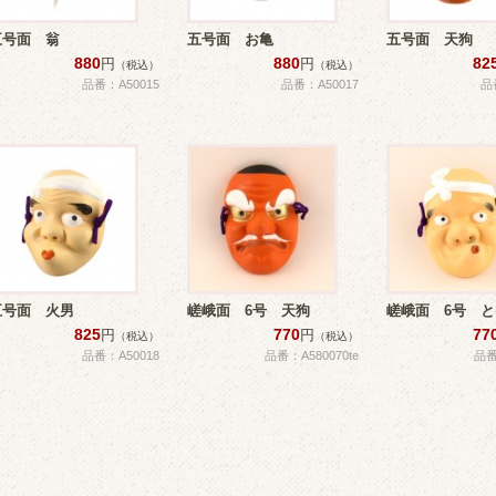
五号面 翁
五号面 お亀
五号面 天狗
880
880
82
円
円
（税込）
（税込）
品番：A50015
品番：A50017
品
五号面 火男
嵯峨面 6号 天狗
嵯峨面 6号 
825
770
77
円
円
（税込）
（税込）
品番：A50018
品番：A580070te
品番