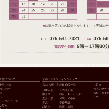
16
17
18
19
20
21
22
20
21
23
24
25
26
27
28
29
27
28
30
31
■
は清水店のみの販売となります。（店舗は年
075-541-7321
075-56
TEL
FAX
9時～17時30
電話受付時間
士堂について
京都土産オンラインショップ
士堂について
京都 人形・和雑貨 商品一覧
ご注文
おみやげ
お買い物ガ
日本人形
その他人形
容
送料・お支
雛人形
根付・キーホルダー
へ
いて
五月人形
和装・和小物
ケースについて
干支
季節商品
ご紹介
縁起物
陶器・箸類