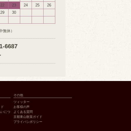
22
23
24
25
26
29
30
中無休）
1-6687
分
その他
ツィッター
イド
お客様の声
払いにつ
よくある質問
京都東山散策ガイド
プライバシポリシー