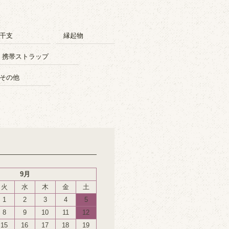
干支
縁起物
・携帯ストラップ
その他
9月
火
水
木
金
土
1
2
3
4
5
8
9
10
11
12
15
16
17
18
19