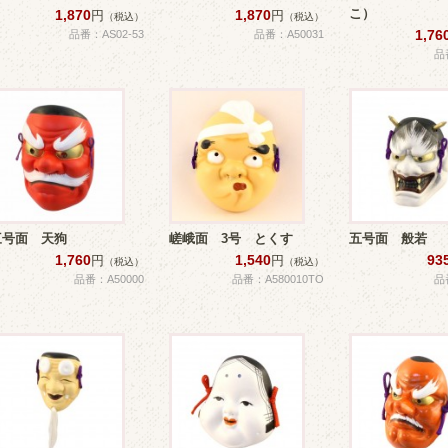
こ）
1,870
1,870
円
円
（税込）
（税込）
1,76
品番：AS02-53
品番：A50031
品
三号面 天狗
嵯峨面 3号 とくす
五号面 般若
1,760
1,540
93
円
円
（税込）
（税込）
品番：A50000
品番：A580010TO
品