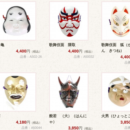
お亀
歌舞伎面 隈取
歌舞伎面 狐（
ん きつね）
4,400
4,400
円
円
（税込）
（税込）
4,40
品番：AS02-26
品番：A50032
品番
翁
般若 （大）（はんに
火男（ひょっと
ゃ）
4,180
3,85
円
（税込）
3,850
品番：A50044
円
品番
（税込）