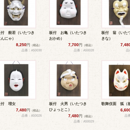
板付 般若（いたつき
板付 お亀（いたつき
板付 翁（いた
はんにゃ）
おかめ）
きな）
8,250
7,700
7,48
円
円
（税込）
（税込）
品番：A50030
品番：A50028
品
板付 増女
板付 火男（いたつき
歌舞伎面 狐（
ひょっとこ）
7,480
6,60
円
（税込）
7,480
品番：A50026
円
品番
（税込）
品番：A50029