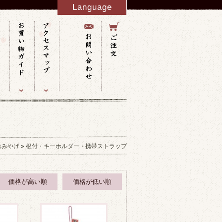
Language
English
French
Italy
Spanish
Germany
Chinese
Russian
Taiwanese
Korean
おみやげ
» 根付・キーホルダー・携帯ストラップ
価格が高い順
価格が低い順