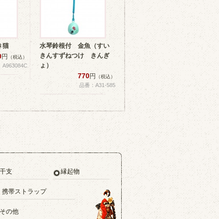
き猫
水琴鈴根付 金魚（すい
きんすずねつけ きんぎ
0
円
（税込）
ょ）
A963084C
770
円
（税込）
品番：A31-585
干支
縁起物
・携帯ストラップ
その他