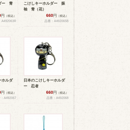
ダー 青
こけしキーホルダー 振
袖 青（花）
0
660
円
円
（税込）
（税込）
A492063R
品番：A492065B
ーホルダ
日本のこけしキーホルダ
ー 忍者
0
660
円
円
（税込）
（税込）
：A492067
品番：A492068