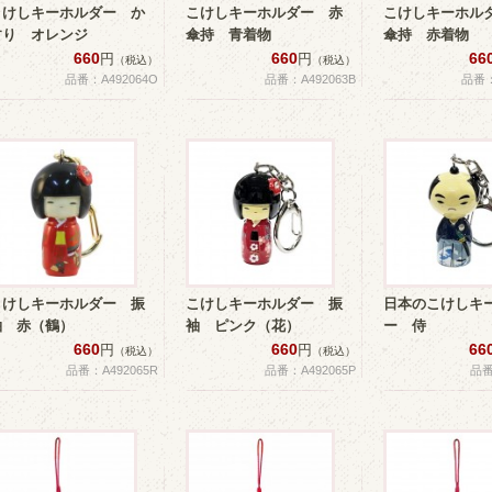
こけしキーホルダー か
こけしキーホルダー 赤
こけしキーホル
すり オレンジ
傘持 青着物
傘持 赤着物
660
660
66
円
円
（税込）
（税込）
品番：A492064O
品番：A492063B
品番：
こけしキーホルダー 振
こけしキーホルダー 振
日本のこけしキ
袖 赤（鶴）
袖 ピンク（花）
ー 侍
660
660
66
円
円
（税込）
（税込）
品番：A492065R
品番：A492065P
品番