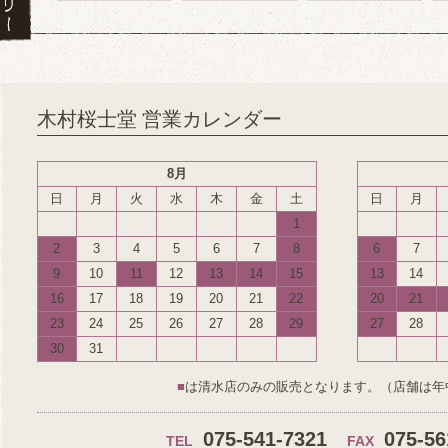
木村桜士堂 営業カレンダー
8月
日
月
火
水
木
金
土
日
月
1
2
3
4
5
6
7
8
6
7
9
10
11
12
13
14
15
13
14
16
17
18
19
20
21
22
20
21
23
24
25
26
27
28
29
27
28
30
31
■
は清水店のみの販売となります。（店舗は年
075-541-7321
075-56
TEL
FAX