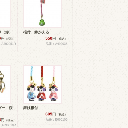
り（赤）
根付 鈴かえる
0
550
円
円
（税込）
（税込）
A492051R
品番：A492035
ダー 桜
舞妓根付
605
円
（税込）
5
円
品番：B660100
（税込）
A690010R