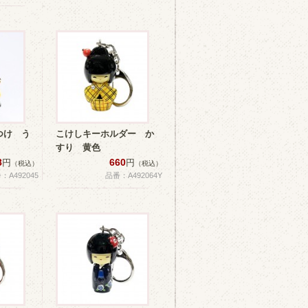
つけ う
こけしキーホルダー か
すり 黄色
8
660
円
円
（税込）
（税込）
：A492045
品番：A492064Y