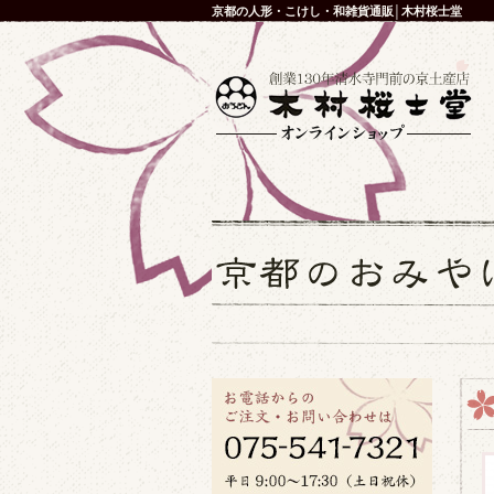
京都の人形・こけし・和雑貨通販│木村桜士堂