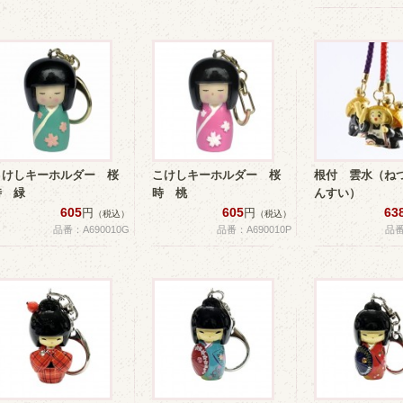
こけしキーホルダー 桜
こけしキーホルダー 桜
根付 雲水（ね
時 緑
時 桃
んすい）
605
605
63
円
円
（税込）
（税込）
品番：A690010G
品番：A690010P
品番