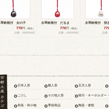
水琴鈴根付 女の子
水琴鈴根付 だるま
水琴鈴根付 招
770
770
77
円
円
（税込）
（税込）
品番：A963084G
品番：A963084D
品番：
日本人形
雛人形
五月人形
こけし
その他人形
根付・キーホルダー
和装・和小物
季節商品
陶器・箸類