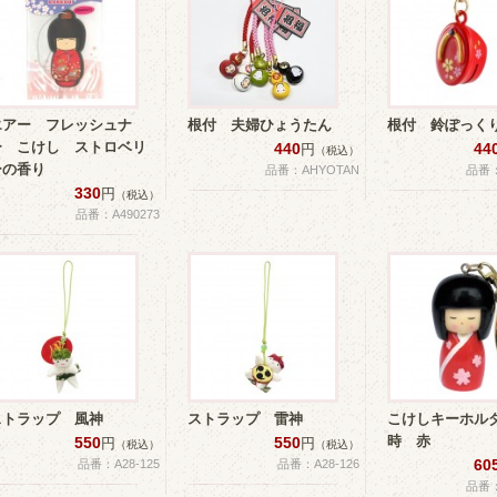
エアー フレッシュナ
根付 夫婦ひょうたん
根付 鈴ぽっく
ー こけし ストロベリ
440
44
円
（税込）
ーの香り
品番：AHYOTAN
品番：
330
円
（税込）
品番：A490273
ストラップ 風神
ストラップ 雷神
こけしキーホル
時 赤
550
550
円
円
（税込）
（税込）
60
品番：A28-125
品番：A28-126
品番：